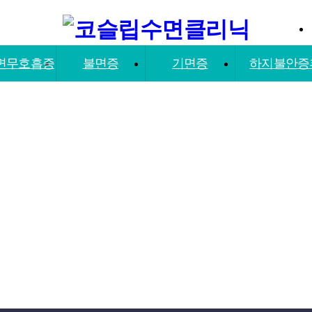
면무호흡증
불면증
기면증
하지불안증
이/ 수면무
불면증
기면증
하지불안
호흡증
압기 치료
마운자로