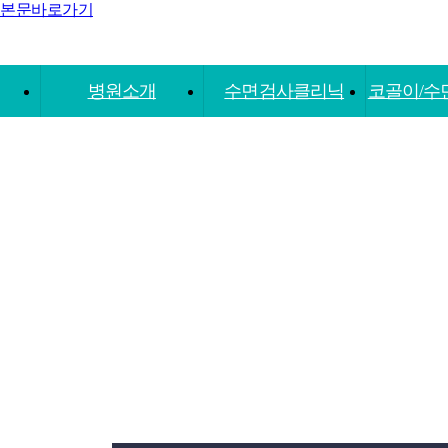
본문바로가기
병원소개
수면검사클리닉
코골이/수
코슬립 수면클리
국민건강보험
코골
닉
표준
코슬립 의료진
수면다원검사
양
코슬립 양압기센
양압기
터
압력처방검사
오시는길 안내
다중입면기
반복검사
원장님 저서소개
운동억제검사
Global Care