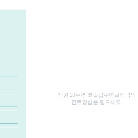
수면관련 진료경
336,000건 이상
!
개원 20주년 코슬립수면클리닉의
진료경험을 믿으세요.
자세히 보기
+