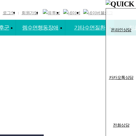
로그인
회원가입
후군
렘수면행동장애
기타수면질환
치
온라인상담
증후군
렘수면행동장애
소아수면장애
코
교대근무 불면증
코
코
코
카카오톡상담
전화상담